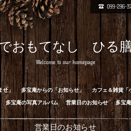
099-296-3
でおもてなし ひる
Welcome to our homepage
ませ」
多宝庵からの「お知らせ」
カフェ＆雑貨「
多宝庵の写真アルバム
営業日のお知らせ
多宝
営業日のお知らせ