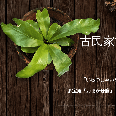
古民家
「いらつしゃい
多宝庵「おまかせ膳」