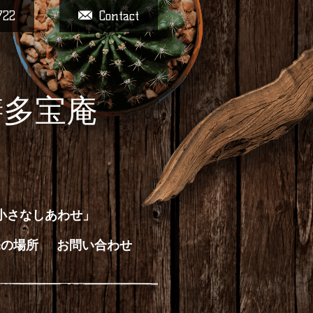
722
Contact
膳多宝庵
小さなしあわせ」
庵の場所
お問い合わせ