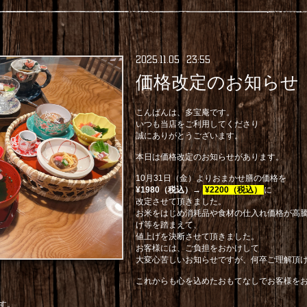
2025
.
11
.
05 23:55
価格改定のお知らせ
こんばんは、多宝庵です。
いつも当店をご利用してくださり
誠にありがとうございます。
本日は価格改定のお知らせがあります。
10月31日（金）よりおまかせ膳の価格を
¥1980（税込）→
¥2200（税込）
に
改定させて頂きました。
お米をはじめ消耗品や食材の仕入れ価格が高騰
げ等を踏まえて、
値上げを決断させて頂きました。
お客様には、ご負担をおかけして
大変心苦しいお知らせですが、何卒ご理解頂
これからも心を込めたおもてなしでお客様を
す。