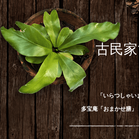
古民家
「いらつしゃい
多宝庵「おまかせ膳」