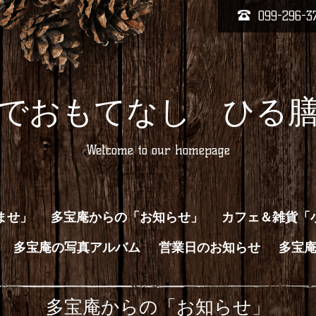
099-296-3
でおもてなし ひる
Welcome to our homepage
ませ」
多宝庵からの「お知らせ」
カフェ＆雑貨「
多宝庵の写真アルバム
営業日のお知らせ
多宝
多宝庵からの「お知らせ」