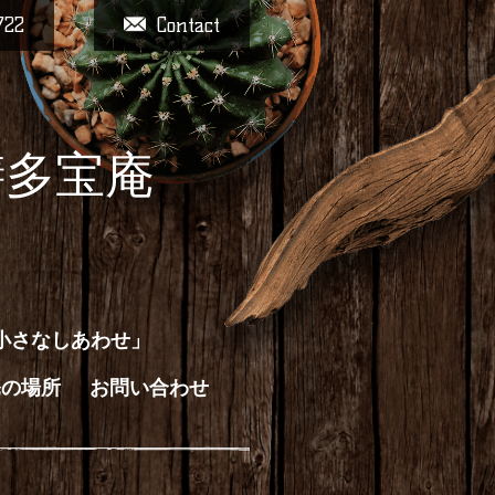
722
Contact
膳多宝庵
小さなしあわせ」
庵の場所
お問い合わせ