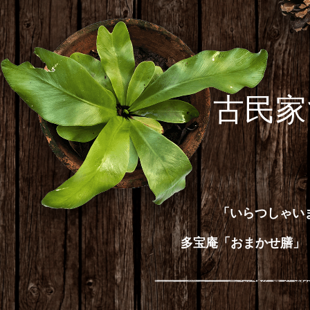
古民家
「いらつしゃい
多宝庵「おまかせ膳」