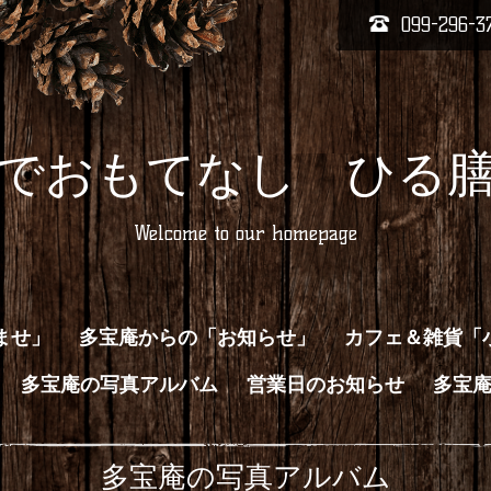
099-296-3
でおもてなし ひる
Welcome to our homepage
ませ」
多宝庵からの「お知らせ」
カフェ＆雑貨「
多宝庵の写真アルバム
営業日のお知らせ
多宝
多宝庵の写真アルバム