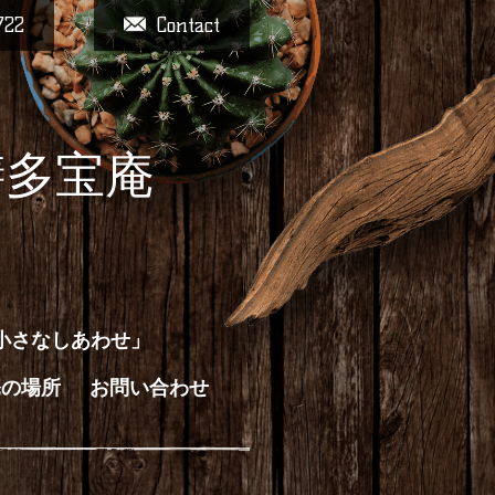
722
Contact
膳多宝庵
小さなしあわせ」
庵の場所
お問い合わせ