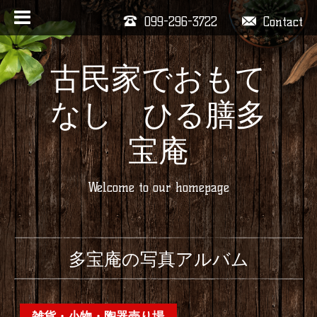
099-296-3722
Contact
古民家でおもて
なし ひる膳多
宝庵
Welcome to our homepage
多宝庵の写真アルバム
雑貨・小物・陶器売り場